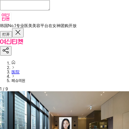
韩国No.1专业医美美容平台
在女神团购开放
打开
医院
페슈의원
1
/
9