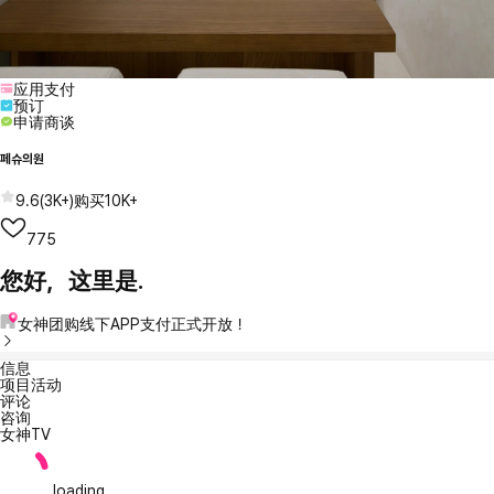
应用支付
预订
申请商谈
페슈의원
9.6
(
3K+
)
购买
10K+
775
您好，这里是.
女神团购线下APP支付正式开放！
信息
项目活动
评论
咨询
女神TV
loading...