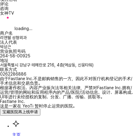
评论
咨询
女神TV
loading...
商户名
리앤웰 성형외과
法人代表
박상근
营业执照号码
264-58-00925
地址
서울특별시 강남구 테헤란로 216, 4층(역삼동, 신웅타워)
联系方式
0262286886
由于Fastlane Inc.不是邮购销售的一方，因此不对医疗机构登记的手术/
手术信息和交易负责。
根据著作权法、内容产业振兴法等相关法律，严禁对Fastlane Inc.拥有/
运营/管理的网站和应用程序内的产品/医院/活动信息、设计、屏幕构成、
UI等进行未经授权的复制、分发、广播、传输、抓取等。
Fastlane Inc.
这是一家在 YeoTi 暂时停止运营的医院。
宝藏医院再上线申请
主页