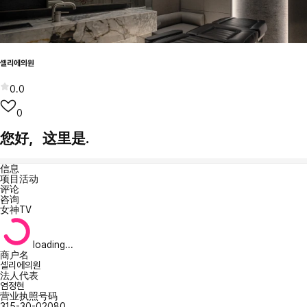
셀리에의원
0.0
0
您好，这里是.
信息
项目活动
评论
咨询
女神TV
loading...
商户名
셀리에의원
法人代表
염정현
营业执照号码
315-30-02080