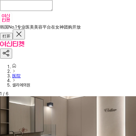
韩国No.1专业医美美容平台
在女神团购开放
打开
医院
셀리에의원
1
/
6