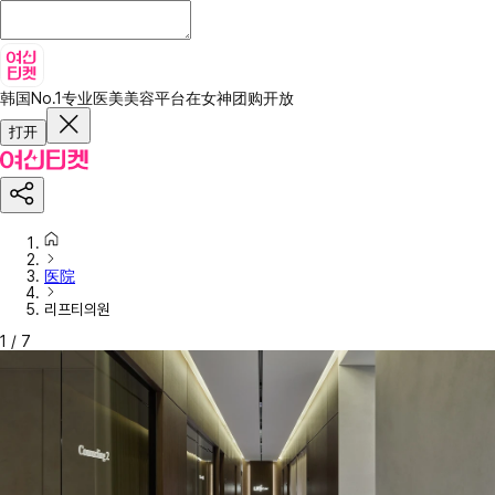
韩国No.1专业医美美容平台
在女神团购开放
打开
医院
리프티의원
1
/
7