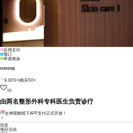
应用支付
预订
申请商谈
리프티의원
9.9
(
10+
)
购买
50+
10
由两名整形外科专科医生负责诊疗
女神团购线下APP支付正式开放！
信息
项目活动