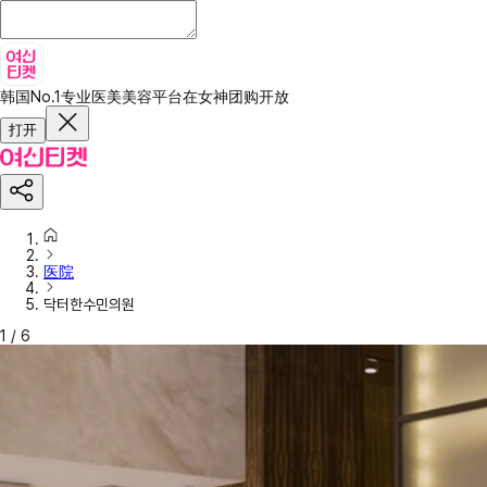
韩国No.1专业医美美容平台
在女神团购开放
打开
医院
닥터한수민의원
1
/
6