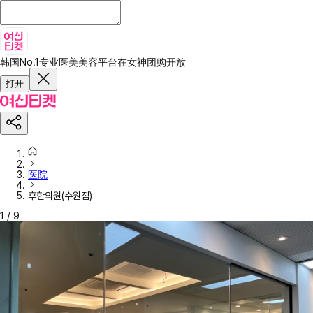
韩国No.1专业医美美容平台
在女神团购开放
打开
医院
후한의원(수원점)
1
/
9