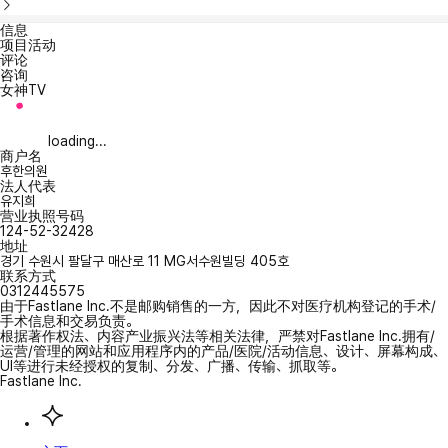
信息
项目活动
评论
咨询
女神TV
loading...
商户名
후한의원
法人代表
유지희
营业执照号码
124-52-32428
地址
경기 수원시 팔달구 매산로 11 MG서수원빌딩 405호
联系方式
0312445575
由于Fastlane Inc.不是邮购销售的一方，因此不对医疗机构登记的手术/
手术信息和交易负责。
根据著作权法、内容产业振兴法等相关法律，严禁对Fastlane Inc.拥有/
运营/管理的网站和应用程序内的产品/医院/活动信息、设计、屏幕构成、
UI等进行未经授权的复制、分发、广播、传输、抓取等。
Fastlane Inc.