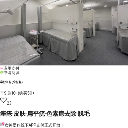
应用支付
申请商谈
후한의원(수원점)
9.9
(
10+
)
购买
50+
23
痤疮·皮肤·扁平疣·色素痣去除·脱毛
女神团购线下APP支付正式开放！