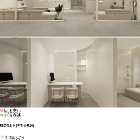
应用支付
申请商谈
타토아의원(인천송도점)
0.0
购买
1+