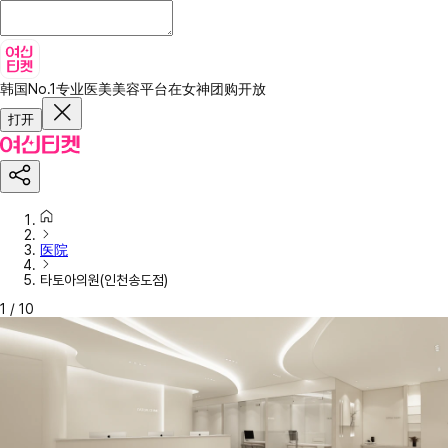
韩国No.1专业医美美容平台
在女神团购开放
打开
医院
타토아의원(인천송도점)
1
/
10