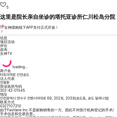
5
这里是院长亲自坐诊的塔托亚诊所仁川松岛分院
女神团购线下APP支付正式开放！
信息
项目活动
评论
咨询
女神TV
loading...
商户名
타토아의원 인천송도
法人代表
전용환
营业执照号码
302-42-01545
地址
인천광역시 연수구 컨벤시아대로 69, 202호, 203호(송도동, 송도 밀레니엄)
联系方式
0327107210
由于Fastlane Inc.不是邮购销售的一方，因此不对医疗机构登记的手术/
手术信息和交易负责。