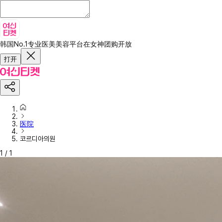
韩国No.1专业医美美容平台
在女神团购开放
打开
医院
코르디아의원
1
/
1