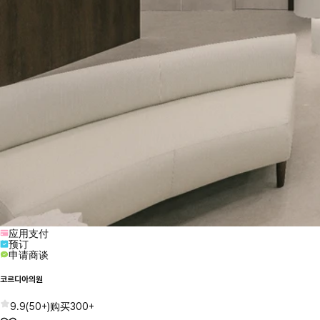
应用支付
预订
申请商谈
코르디아의원
9.9
(
50+
)
购买
300+