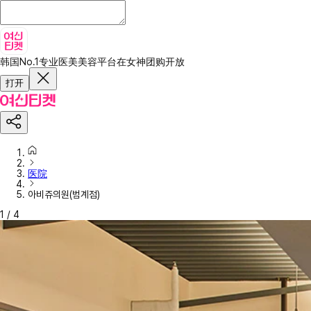
韩国No.1专业医美美容平台
在女神团购开放
打开
医院
아비쥬의원(범계점)
1
/
4