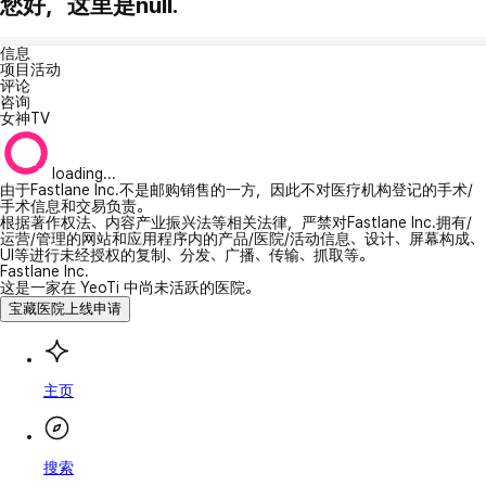
您好，这里是null.
信息
项目活动
评论
咨询
女神TV
loading...
由于Fastlane Inc.不是邮购销售的一方，因此不对医疗机构登记的手术/
手术信息和交易负责。
根据著作权法、内容产业振兴法等相关法律，严禁对Fastlane Inc.拥有/
运营/管理的网站和应用程序内的产品/医院/活动信息、设计、屏幕构成、
UI等进行未经授权的复制、分发、广播、传输、抓取等。
Fastlane Inc.
这是一家在 YeoTi 中尚未活跃的医院。
宝藏医院上线申请
主页
搜索