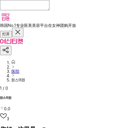
韩国No.1专业医美美容平台
在女神团购开放
打开
医院
원스의원
1
/
0
원스의원
0.0
3