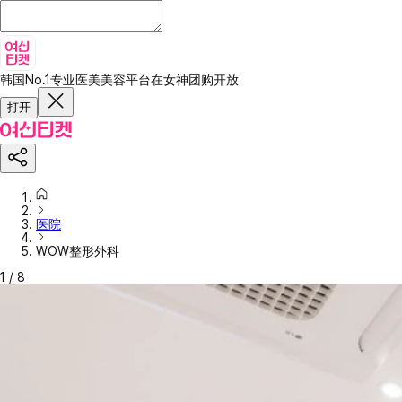
韩国No.1专业医美美容平台
在女神团购开放
打开
医院
WOW整形外科
1
/
8