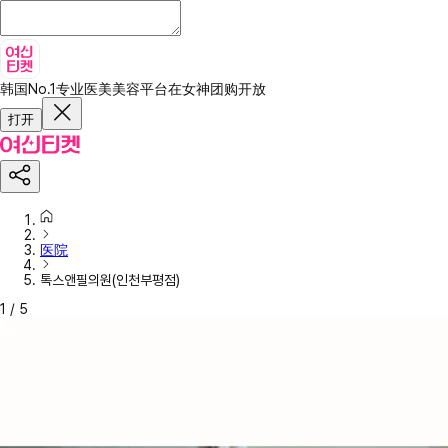
韩国No.1专业医美美容平台
在女神团购开放
打开
医院
톡스앤필의원(인천부평점)
1
/
5