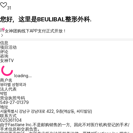
31
您好，这里是BEULIBAL整形外科.
女神团购线下APP支付正式开放！
信息
项目活动
评论
咨询
女神TV
loading...
商户名
뷰라밸 성형외과
法人代表
박범
营业执照号码
549-27-01379
地址
서울특별시 강남구 강남대로 422, 9층(역삼동, 씨티빌딩)
联系方式
025361104
由于Fastlane Inc.不是邮购销售的一方，因此不对医疗机构登记的手术/
手术信息和交易负责。