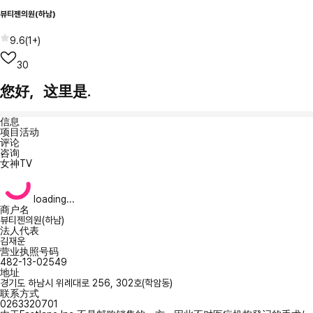
뷰티젠의원(하남)
9.6
(
1+
)
30
您好，这里是.
信息
项目活动
评论
咨询
女神TV
loading...
商户名
뷰티젠의원(하남)
法人代表
김재운
营业执照号码
482-13-02549
地址
경기도 하남시 위례대로 256, 302호(학암동)
联系方式
0263320701