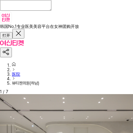
韩国No.1专业医美美容平台
在女神团购开放
打开
医院
뷰티젠의원(하남)
1
/
7