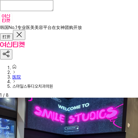
韩国No.1专业医美美容平台
在女神团购开放
打开
医院
스마일스튜디오치과의원
1
/
8