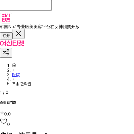
韩国No.1专业医美美容平台
在女神团购开放
打开
医院
조종 한의원
1
/
0
조종 한의원
0.0
0