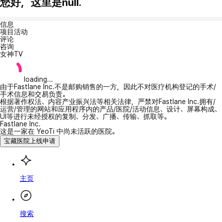
您好，这里是null.
信息
项目活动
评论
咨询
女神TV
loading...
由于Fastlane Inc.不是邮购销售的一方，因此不对医疗机构登记的手术/
手术信息和交易负责。
根据著作权法、内容产业振兴法等相关法律，严禁对Fastlane Inc.拥有/
运营/管理的网站和应用程序内的产品/医院/活动信息、设计、屏幕构成、
UI等进行未经授权的复制、分发、广播、传输、抓取等。
Fastlane Inc.
这是一家在 YeoTi 中尚未活跃的医院。
宝藏医院上线申请
主页
搜索