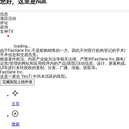
您好，这里是null.
信息
项目活动
评论
咨询
女神TV
loading...
由于Fastlane Inc.不是邮购销售的一方，因此不对医疗机构登记的手术/
手术信息和交易负责。
根据著作权法、内容产业振兴法等相关法律，严禁对Fastlane Inc.拥有/
运营/管理的网站和应用程序内的产品/医院/活动信息、设计、屏幕构成、
UI等进行未经授权的复制、分发、广播、传输、抓取等。
Fastlane Inc.
这是一家在 YeoTi 中尚未活跃的医院。
宝藏医院上线申请
主页
搜索