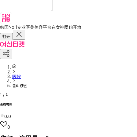
韩国No.1专业医美美容平台
在女神团购开放
打开
医院
홀리병원
1
/
0
홀리병원
0.0
0