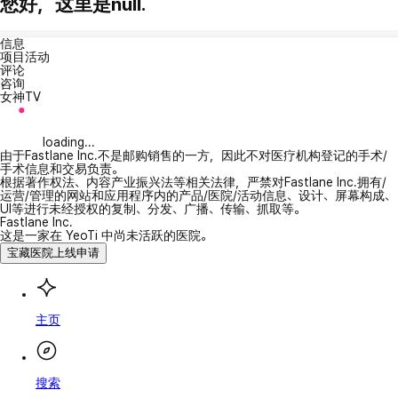
您好，这里是null.
信息
项目活动
评论
咨询
女神TV
loading...
由于Fastlane Inc.不是邮购销售的一方，因此不对医疗机构登记的手术/
手术信息和交易负责。
根据著作权法、内容产业振兴法等相关法律，严禁对Fastlane Inc.拥有/
运营/管理的网站和应用程序内的产品/医院/活动信息、设计、屏幕构成、
UI等进行未经授权的复制、分发、广播、传输、抓取等。
Fastlane Inc.
这是一家在 YeoTi 中尚未活跃的医院。
宝藏医院上线申请
主页
搜索