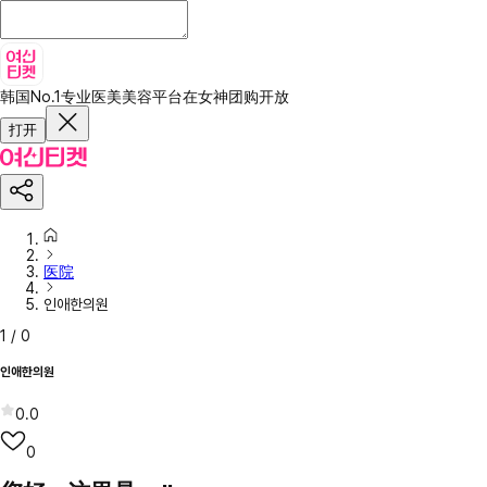
韩国No.1专业医美美容平台
在女神团购开放
打开
医院
인애한의원
1
/
0
인애한의원
0.0
0