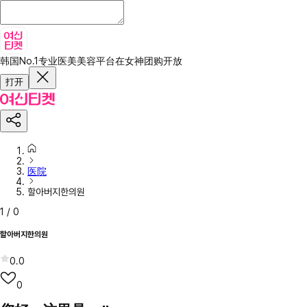
韩国No.1专业医美美容平台
在女神团购开放
打开
医院
할아버지한의원
1
/
0
할아버지한의원
0.0
0