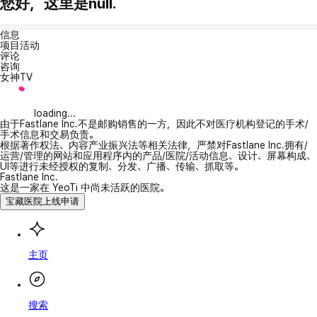
您好，这里是null.
信息
项目活动
评论
咨询
女神TV
loading...
由于Fastlane Inc.不是邮购销售的一方，因此不对医疗机构登记的手术/
手术信息和交易负责。
根据著作权法、内容产业振兴法等相关法律，严禁对Fastlane Inc.拥有/
运营/管理的网站和应用程序内的产品/医院/活动信息、设计、屏幕构成、
UI等进行未经授权的复制、分发、广播、传输、抓取等。
Fastlane Inc.
这是一家在 YeoTi 中尚未活跃的医院。
宝藏医院上线申请
主页
搜索