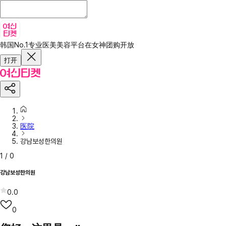
韩国No.1专业医美美容平台
在女神团购开放
打开
医院
강남보성한의원
1
/
0
강남보성한의원
0.0
0