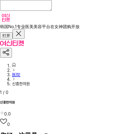
韩国No.1专业医美美容平台
在女神团购开放
打开
医院
신흥한의원
1
/
0
신흥한의원
0.0
0