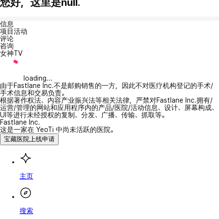
您好，这里是null.
信息
项目活动
评论
咨询
女神TV
loading...
由于Fastlane Inc.不是邮购销售的一方，因此不对医疗机构登记的手术/
手术信息和交易负责。
根据著作权法、内容产业振兴法等相关法律，严禁对Fastlane Inc.拥有/
运营/管理的网站和应用程序内的产品/医院/活动信息、设计、屏幕构成、
UI等进行未经授权的复制、分发、广播、传输、抓取等。
Fastlane Inc.
这是一家在 YeoTi 中尚未活跃的医院。
宝藏医院上线申请
主页
搜索