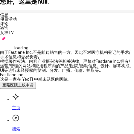
您好，这里是null.
信息
项目活动
评论
咨询
女神TV
loading...
由于Fastlane Inc.不是邮购销售的一方，因此不对医疗机构登记的手术/
手术信息和交易负责。
根据著作权法、内容产业振兴法等相关法律，严禁对Fastlane Inc.拥有/
运营/管理的网站和应用程序内的产品/医院/活动信息、设计、屏幕构成、
UI等进行未经授权的复制、分发、广播、传输、抓取等。
Fastlane Inc.
这是一家在 YeoTi 中尚未活跃的医院。
宝藏医院上线申请
主页
搜索