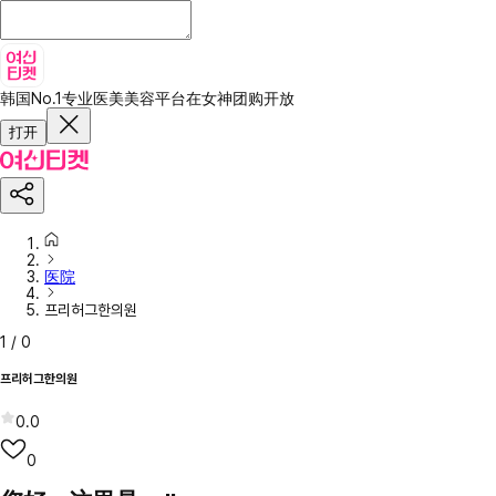
韩国No.1专业医美美容平台
在女神团购开放
打开
医院
프리허그한의원
1
/
0
프리허그한의원
0.0
0