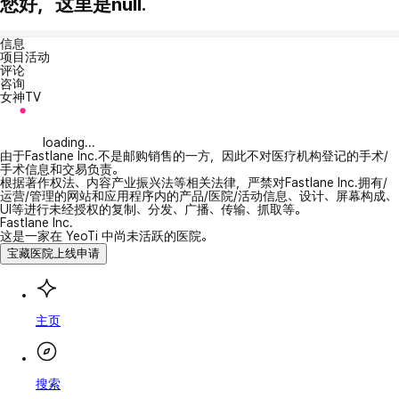
您好，这里是null.
信息
项目活动
评论
咨询
女神TV
loading...
由于Fastlane Inc.不是邮购销售的一方，因此不对医疗机构登记的手术/
手术信息和交易负责。
根据著作权法、内容产业振兴法等相关法律，严禁对Fastlane Inc.拥有/
运营/管理的网站和应用程序内的产品/医院/活动信息、设计、屏幕构成、
UI等进行未经授权的复制、分发、广播、传输、抓取等。
Fastlane Inc.
这是一家在 YeoTi 中尚未活跃的医院。
宝藏医院上线申请
主页
搜索