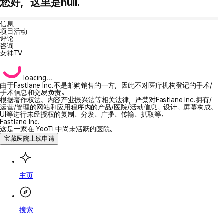
您好，这里是null.
信息
项目活动
评论
咨询
女神TV
loading...
由于Fastlane Inc.不是邮购销售的一方，因此不对医疗机构登记的手术/
手术信息和交易负责。
根据著作权法、内容产业振兴法等相关法律，严禁对Fastlane Inc.拥有/
运营/管理的网站和应用程序内的产品/医院/活动信息、设计、屏幕构成、
UI等进行未经授权的复制、分发、广播、传输、抓取等。
Fastlane Inc.
这是一家在 YeoTi 中尚未活跃的医院。
宝藏医院上线申请
主页
搜索