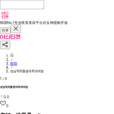
韩国No.1专业医美美容平台
在女神团购开放
打开
医院
성남척척통증의학과의원
1
/
0
성남척척통증의학과의원
0.0
0