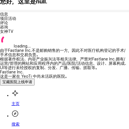
您好，这里是null.
信息
项目活动
评论
咨询
女神TV
loading...
由于Fastlane Inc.不是邮购销售的一方，因此不对医疗机构登记的手术/
手术信息和交易负责。
根据著作权法、内容产业振兴法等相关法律，严禁对Fastlane Inc.拥有/
运营/管理的网站和应用程序内的产品/医院/活动信息、设计、屏幕构成、
UI等进行未经授权的复制、分发、广播、传输、抓取等。
Fastlane Inc.
这是一家在 YeoTi 中尚未活跃的医院。
宝藏医院上线申请
主页
搜索