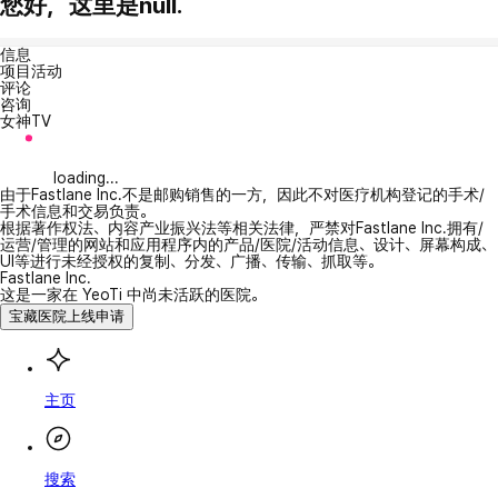
您好，这里是null.
信息
项目活动
评论
咨询
女神TV
loading...
由于Fastlane Inc.不是邮购销售的一方，因此不对医疗机构登记的手术/
手术信息和交易负责。
根据著作权法、内容产业振兴法等相关法律，严禁对Fastlane Inc.拥有/
运营/管理的网站和应用程序内的产品/医院/活动信息、设计、屏幕构成、
UI等进行未经授权的复制、分发、广播、传输、抓取等。
Fastlane Inc.
这是一家在 YeoTi 中尚未活跃的医院。
宝藏医院上线申请
主页
搜索