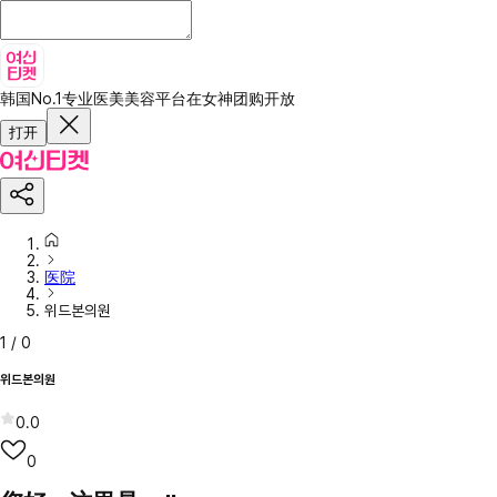
韩国No.1专业医美美容平台
在女神团购开放
打开
医院
위드본의원
1
/
0
위드본의원
0.0
0