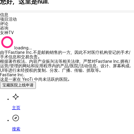
您好，这里是null.
信息
项目活动
评论
咨询
女神TV
loading...
由于Fastlane Inc.不是邮购销售的一方，因此不对医疗机构登记的手术/
手术信息和交易负责。
根据著作权法、内容产业振兴法等相关法律，严禁对Fastlane Inc.拥有/
运营/管理的网站和应用程序内的产品/医院/活动信息、设计、屏幕构成、
UI等进行未经授权的复制、分发、广播、传输、抓取等。
Fastlane Inc.
这是一家在 YeoTi 中尚未活跃的医院。
宝藏医院上线申请
主页
搜索