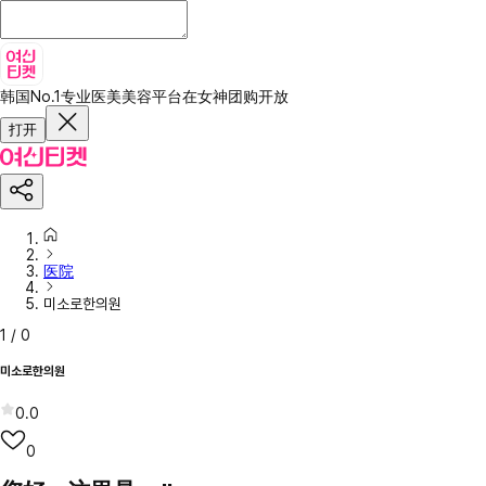
韩国No.1专业医美美容平台
在女神团购开放
打开
医院
미소로한의원
1
/
0
미소로한의원
0.0
0