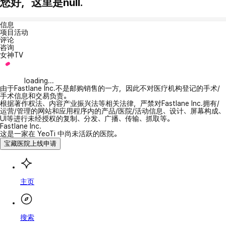
您好，这里是null.
信息
项目活动
评论
咨询
女神TV
loading...
由于Fastlane Inc.不是邮购销售的一方，因此不对医疗机构登记的手术/
手术信息和交易负责。
根据著作权法、内容产业振兴法等相关法律，严禁对Fastlane Inc.拥有/
运营/管理的网站和应用程序内的产品/医院/活动信息、设计、屏幕构成、
UI等进行未经授权的复制、分发、广播、传输、抓取等。
Fastlane Inc.
这是一家在 YeoTi 中尚未活跃的医院。
宝藏医院上线申请
主页
搜索