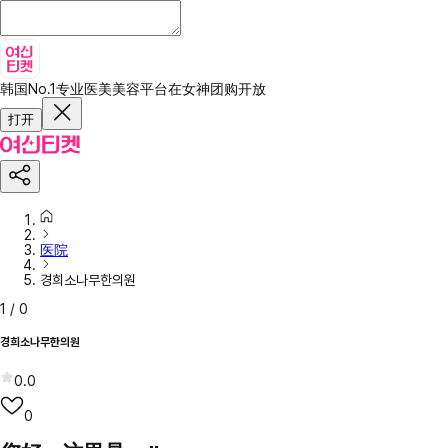
韩国No.1专业医美美容平台
在女神团购开放
打开
医院
경희소나무한의원
1
/
0
경희소나무한의원
0.0
0