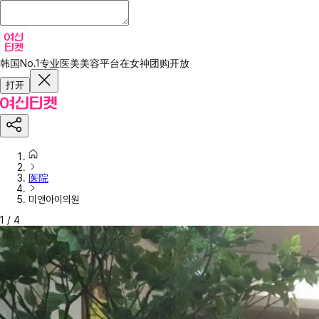
韩国No.1专业医美美容平台
在女神团购开放
打开
医院
미앤아이의원
1
/
4