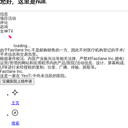
您好，这里是null.
信息
项目活动
评论
咨询
女神TV
loading...
由于Fastlane Inc.不是邮购销售的一方，因此不对医疗机构登记的手术/
手术信息和交易负责。
根据著作权法、内容产业振兴法等相关法律，严禁对Fastlane Inc.拥有/
运营/管理的网站和应用程序内的产品/医院/活动信息、设计、屏幕构成、
UI等进行未经授权的复制、分发、广播、传输、抓取等。
Fastlane Inc.
这是一家在 YeoTi 中尚未活跃的医院。
宝藏医院上线申请
主页
搜索