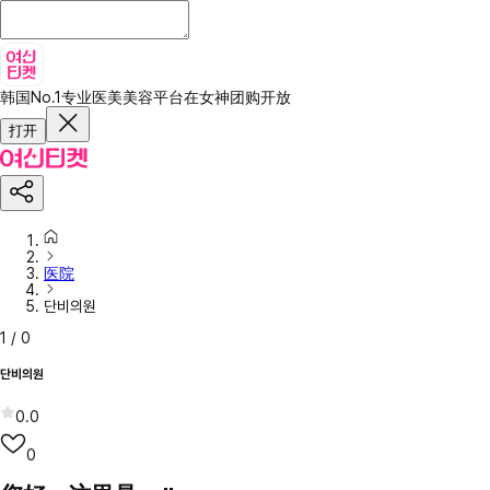
韩国No.1专业医美美容平台
在女神团购开放
打开
医院
단비의원
1
/
0
단비의원
0.0
0