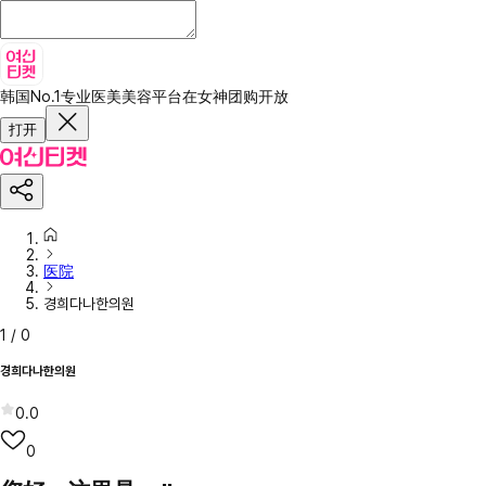
韩国No.1专业医美美容平台
在女神团购开放
打开
医院
경희다나한의원
1
/
0
경희다나한의원
0.0
0