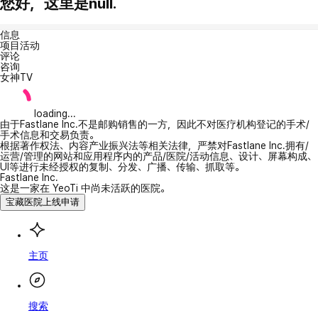
您好，这里是null.
信息
项目活动
评论
咨询
女神TV
loading...
由于Fastlane Inc.不是邮购销售的一方，因此不对医疗机构登记的手术/
手术信息和交易负责。
根据著作权法、内容产业振兴法等相关法律，严禁对Fastlane Inc.拥有/
运营/管理的网站和应用程序内的产品/医院/活动信息、设计、屏幕构成、
UI等进行未经授权的复制、分发、广播、传输、抓取等。
Fastlane Inc.
这是一家在 YeoTi 中尚未活跃的医院。
宝藏医院上线申请
主页
搜索