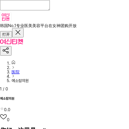
韩国No.1专业医美美容平台
在女神团购开放
打开
医院
예소람의원
1
/
0
예소람의원
0.0
0