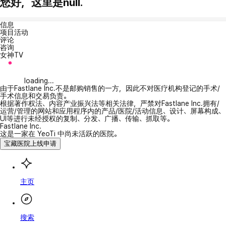
您好，这里是null.
信息
项目活动
评论
咨询
女神TV
loading...
由于Fastlane Inc.不是邮购销售的一方，因此不对医疗机构登记的手术/
手术信息和交易负责。
根据著作权法、内容产业振兴法等相关法律，严禁对Fastlane Inc.拥有/
运营/管理的网站和应用程序内的产品/医院/活动信息、设计、屏幕构成、
UI等进行未经授权的复制、分发、广播、传输、抓取等。
Fastlane Inc.
这是一家在 YeoTi 中尚未活跃的医院。
宝藏医院上线申请
主页
搜索