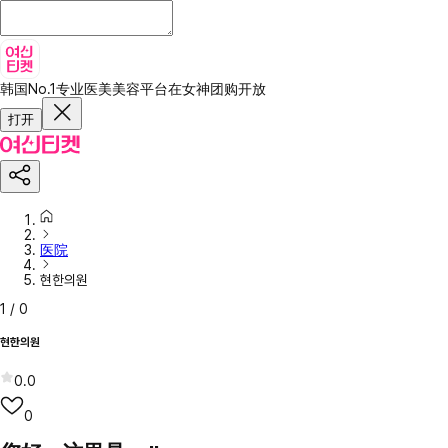
韩国No.1专业医美美容平台
在女神团购开放
打开
医院
현한의원
1
/
0
현한의원
0.0
0