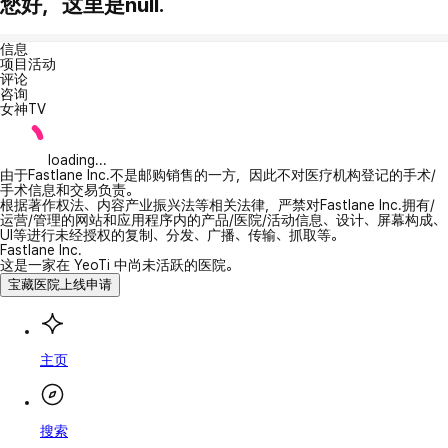
您好，这里是null.
信息
项目活动
评论
咨询
女神TV
loading...
由于Fastlane Inc.不是邮购销售的一方，因此不对医疗机构登记的手术/
手术信息和交易负责。
根据著作权法、内容产业振兴法等相关法律，严禁对Fastlane Inc.拥有/
运营/管理的网站和应用程序内的产品/医院/活动信息、设计、屏幕构成、
UI等进行未经授权的复制、分发、广播、传输、抓取等。
Fastlane Inc.
这是一家在 YeoTi 中尚未活跃的医院。
宝藏医院上线申请
主页
搜索