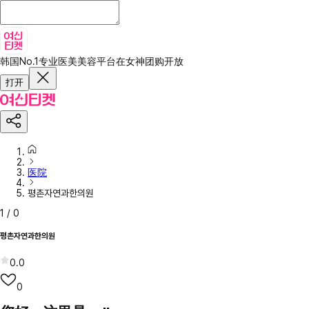
韩国No.1专业医美美容平台
在女神团购开放
打开
医院
평촌자연과한의원
1
/
0
평촌자연과한의원
0.0
0