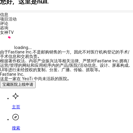
您好，这里是null.
信息
项目活动
评论
咨询
女神TV
loading...
由于Fastlane Inc.不是邮购销售的一方，因此不对医疗机构登记的手术/
手术信息和交易负责。
根据著作权法、内容产业振兴法等相关法律，严禁对Fastlane Inc.拥有/
运营/管理的网站和应用程序内的产品/医院/活动信息、设计、屏幕构成、
UI等进行未经授权的复制、分发、广播、传输、抓取等。
Fastlane Inc.
这是一家在 YeoTi 中尚未活跃的医院。
宝藏医院上线申请
主页
搜索