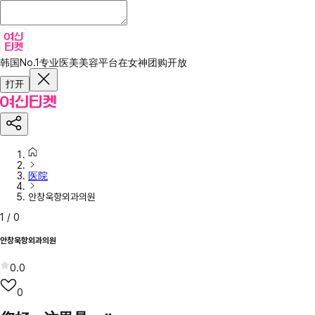
韩国No.1专业医美美容平台
在女神团购开放
打开
医院
안창욱항외과의원
1
/
0
안창욱항외과의원
0.0
0