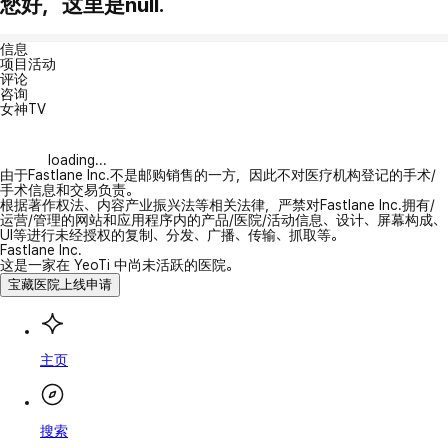
您好，这里是null.
信息
项目活动
评论
咨询
女神TV
loading...
由于Fastlane Inc.不是邮购销售的一方，因此不对医疗机构登记的手术/
手术信息和交易负责。
根据著作权法、内容产业振兴法等相关法律，严禁对Fastlane Inc.拥有/
运营/管理的网站和应用程序内的产品/医院/活动信息、设计、屏幕构成、
UI等进行未经授权的复制、分发、广播、传输、抓取等。
Fastlane Inc.
这是一家在 YeoTi 中尚未活跃的医院。
宝藏医院上线申请
主页
搜索