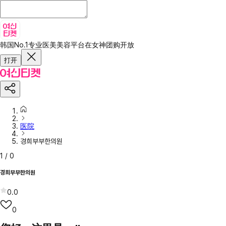
韩国No.1专业医美美容平台
在女神团购开放
打开
医院
경희부부한의원
1
/
0
경희부부한의원
0.0
0