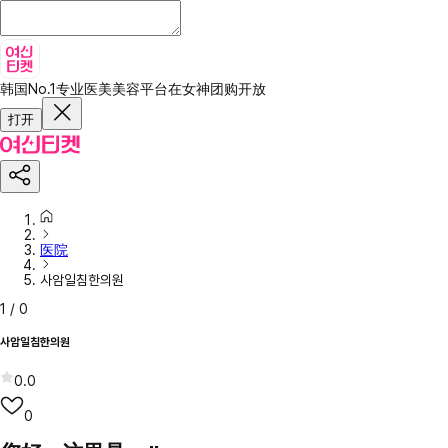
韩国No.1专业医美美容平台
在女神团购开放
打开
医院
사암일침한의원
1
/
0
사암일침한의원
0.0
0