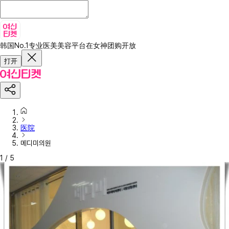
韩国No.1专业医美美容平台
在女神团购开放
打开
医院
메디미의원
1
/
5