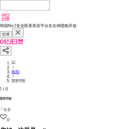
韩国No.1专业医美美容平台
在女神团购开放
打开
医院
참본의원
1
/
0
참본의원
0.0
0