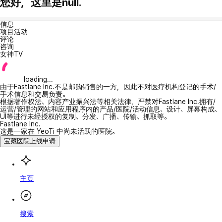
您好，这里是null.
信息
项目活动
评论
咨询
女神TV
loading...
由于Fastlane Inc.不是邮购销售的一方，因此不对医疗机构登记的手术/
手术信息和交易负责。
根据著作权法、内容产业振兴法等相关法律，严禁对Fastlane Inc.拥有/
运营/管理的网站和应用程序内的产品/医院/活动信息、设计、屏幕构成、
UI等进行未经授权的复制、分发、广播、传输、抓取等。
Fastlane Inc.
这是一家在 YeoTi 中尚未活跃的医院。
宝藏医院上线申请
主页
搜索