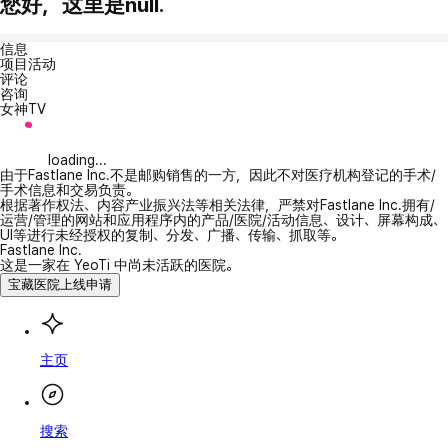
您好，这里是null.
信息
项目活动
评论
咨询
女神TV
loading...
由于Fastlane Inc.不是邮购销售的一方，因此不对医疗机构登记的手术/
手术信息和交易负责。
根据著作权法、内容产业振兴法等相关法律，严禁对Fastlane Inc.拥有/
运营/管理的网站和应用程序内的产品/医院/活动信息、设计、屏幕构成、
UI等进行未经授权的复制、分发、广播、传输、抓取等。
Fastlane Inc.
这是一家在 YeoTi 中尚未活跃的医院。
宝藏医院上线申请
主页
搜索