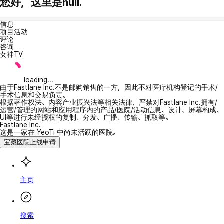
您好，这里是null.
信息
项目活动
评论
咨询
女神TV
loading...
由于Fastlane Inc.不是邮购销售的一方，因此不对医疗机构登记的手术/
手术信息和交易负责。
根据著作权法、内容产业振兴法等相关法律，严禁对Fastlane Inc.拥有/
运营/管理的网站和应用程序内的产品/医院/活动信息、设计、屏幕构成、
UI等进行未经授权的复制、分发、广播、传输、抓取等。
Fastlane Inc.
这是一家在 YeoTi 中尚未活跃的医院。
宝藏医院上线申请
主页
搜索