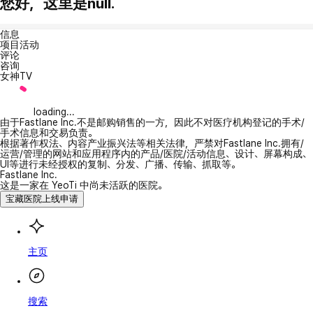
您好，这里是null.
信息
项目活动
评论
咨询
女神TV
loading...
由于Fastlane Inc.不是邮购销售的一方，因此不对医疗机构登记的手术/
手术信息和交易负责。
根据著作权法、内容产业振兴法等相关法律，严禁对Fastlane Inc.拥有/
运营/管理的网站和应用程序内的产品/医院/活动信息、设计、屏幕构成、
UI等进行未经授权的复制、分发、广播、传输、抓取等。
Fastlane Inc.
这是一家在 YeoTi 中尚未活跃的医院。
宝藏医院上线申请
主页
搜索