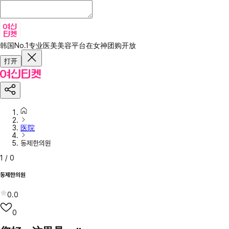
韩国No.1专业医美美容平台
在女神团购开放
打开
医院
동제한의원
1
/
0
동제한의원
0.0
0