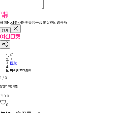
韩国No.1专业医美美容平台
在女神团购开放
打开
医院
맘앤키즈한의원
1
/
0
맘앤키즈한의원
0.0
0