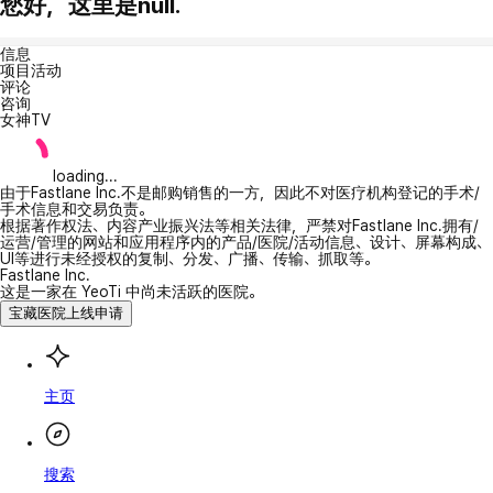
您好，这里是null.
信息
项目活动
评论
咨询
女神TV
loading...
由于Fastlane Inc.不是邮购销售的一方，因此不对医疗机构登记的手术/
手术信息和交易负责。
根据著作权法、内容产业振兴法等相关法律，严禁对Fastlane Inc.拥有/
运营/管理的网站和应用程序内的产品/医院/活动信息、设计、屏幕构成、
UI等进行未经授权的复制、分发、广播、传输、抓取等。
Fastlane Inc.
这是一家在 YeoTi 中尚未活跃的医院。
宝藏医院上线申请
主页
搜索