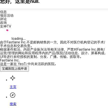
您好，这里是null.
信息
项目活动
评论
咨询
女神TV
loading...
由于Fastlane Inc.不是邮购销售的一方，因此不对医疗机构登记的手术/
手术信息和交易负责。
根据著作权法、内容产业振兴法等相关法律，严禁对Fastlane Inc.拥有/
运营/管理的网站和应用程序内的产品/医院/活动信息、设计、屏幕构成、
UI等进行未经授权的复制、分发、广播、传输、抓取等。
Fastlane Inc.
这是一家在 YeoTi 中尚未活跃的医院。
宝藏医院上线申请
主页
搜索