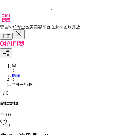
韩国No.1专业医美美容平台
在女神团购开放
打开
医院
숨쉬는한의원
1
/
0
숨쉬는한의원
0.0
0