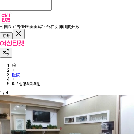
韩国No.1专业医美美容平台
在女神团购开放
打开
医院
리츠성형외과의원
1
/
4