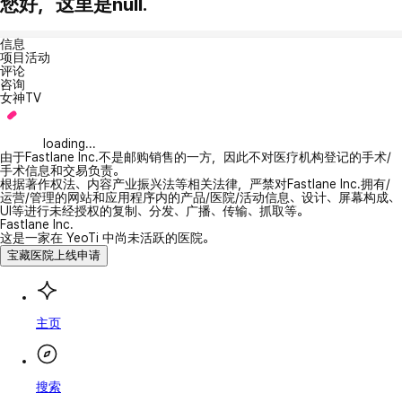
您好，这里是null.
信息
项目活动
评论
咨询
女神TV
loading...
由于Fastlane Inc.不是邮购销售的一方，因此不对医疗机构登记的手术/
手术信息和交易负责。
根据著作权法、内容产业振兴法等相关法律，严禁对Fastlane Inc.拥有/
运营/管理的网站和应用程序内的产品/医院/活动信息、设计、屏幕构成、
UI等进行未经授权的复制、分发、广播、传输、抓取等。
Fastlane Inc.
这是一家在 YeoTi 中尚未活跃的医院。
宝藏医院上线申请
主页
搜索