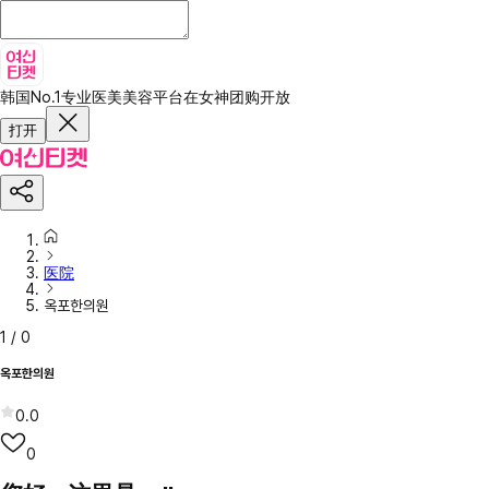
韩国No.1专业医美美容平台
在女神团购开放
打开
医院
옥포한의원
1
/
0
옥포한의원
0.0
0