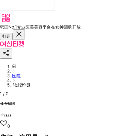
韩国No.1专业医美美容平台
在女神团购开放
打开
医院
석산한의원
1
/
0
석산한의원
0.0
0